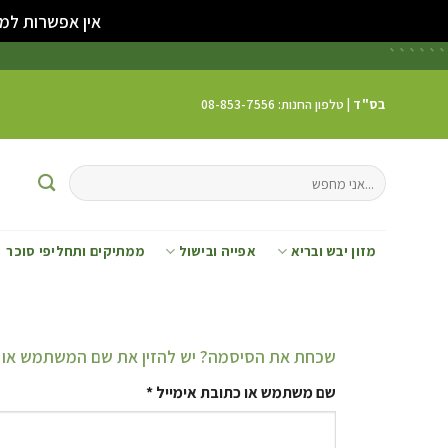
אין אפשרות למשלוח
```
```
בס"ד
| טלפון החנות: 08-853-7556
מזון יבש ובריא
אפייה ובישול
ממתיקים ותחליפי סוכר
שכחת את הסיסמה? יש להזין את שם המשתמש או כתו
שם משתמש או כתובת אימייל
*