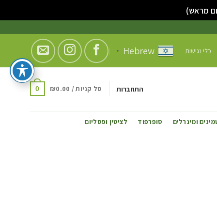
סגור
Hebrew
כלי נגישות
▼
סל קניות /
0.00
₪
התחברות
0
מינים ומינרלים
סופרפוד
לציטין ופסליום