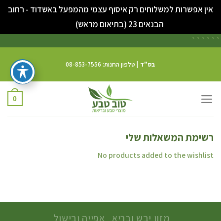
אין אפשרות למשלוחים רק איסוף עצמי מהמפעל באשדוד - רחוב
סגור
הבנאים 23 (בתיאום מראש)
```
```
בס"ד
| טלפון החנות: 08-853-7556
0
רשימת המשאלות שלי
No products added to the wishlist
מזון יבש ובריא
אפייה ובישול