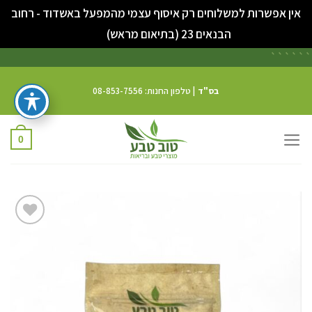
אין אפשרות למשלוחים רק איסוף עצמי מהמפעל באשדוד - רחוב
סגור
הבנאים 23 (בתיאום מראש)
```
```
בס"ד
| טלפון החנות: 08-853-7556
0
הוס
לרשימת
המשאלו