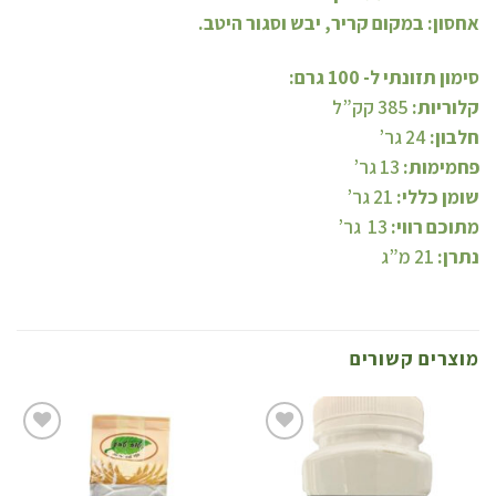
אחסון: במקום קריר, יבש וסגור היטב.
סימון תזונתי ל- 100 גרם:
קלוריות:
385 קק”ל
חלבון:
24 גר’
פחמימות:
13 גר’
שומן כללי:
21 גר’
מתוכם רווי:
13 גר’
נתרן:
21 מ”ג
מוצרים קשורים
הוסף
הו