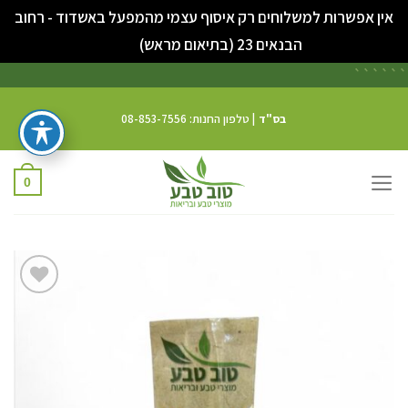
אין אפשרות למשלוחים רק איסוף עצמי מהמפעל באשדוד - רחוב
סגור
הבנאים 23 (בתיאום מראש)
```
```
בס"ד
| טלפון החנות: 08-853-7556
0
הוס
לרשימת
המשאלו