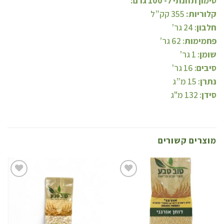
סימון תזונתי ל- 100 גרם:
קלוריות:
355 קק”ל
חלבון
: 24 גר’
פחמימות
: 62 גר’
שומן
: 1 גר’
סיבים
: 16 גר’
נתרן
: 15 מ”ג
סידן
: 132 מ"ג
מוצרים קשורים
הוסף
הו
לרשימת
לרשימ
המשאלות
המשאל