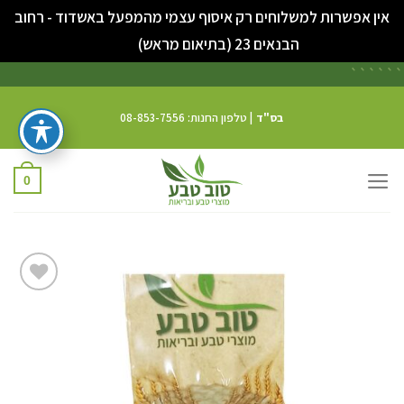
אין אפשרות למשלוחים רק איסוף עצמי מהמפעל באשדוד - רחוב
סגור
הבנאים 23 (בתיאום מראש)
```
```
בס"ד
| טלפון החנות: 08-853-7556
0
הוס
לרשימת
המשאלו