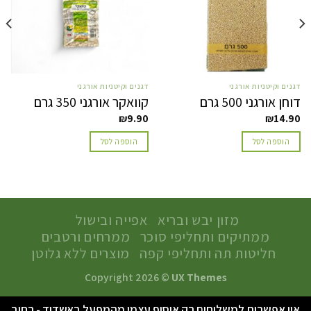
דגנים וקיטניות אורגני
דגנים וקיטניות אורגני
דוחן אורגני 500 גרם
קוואקר אורגני 350 גרם
₪
9.90
₪
14.90
הוספה לסל
הוספה לסל
מזון יבש ובריא
אפייה ובישול
ממתיקים ותחליפי סוכר
ממרחים ורטבים
חליטות תה ותחליפי קפה
מוצרים ללא גלוטן
Copyright 2026 ©
UX Themes
אין אפשרות למשלוחים רק איסוף עצמי מהמפעל באשדוד - רחוב