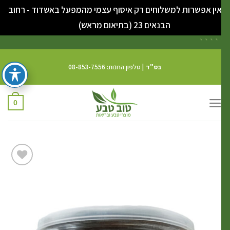
ין אפשרות למשלוחים רק איסוף עצמי מהמפעל באשדוד - רחוב
סגור
הבנאים 23 (בתיאום מראש)
```
`
בס"ד
| טלפון החנות: 08-853-7556
0
הוסף
לרשימת
המשאלות