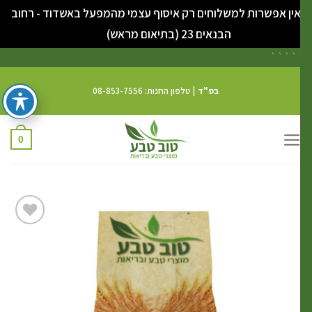
ין אפשרות למשלוחים רק איסוף עצמי מהמפעל באשדוד - רחוב
סגור
הבנאים 23 (בתיאום מראש)
```
`
בס"ד
| טלפון החנות: 08-853-7556
0
הוסף
לרשימת
המשאלות