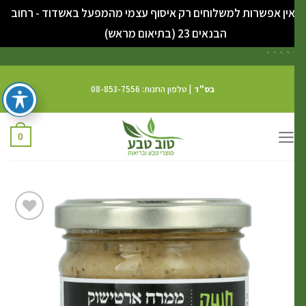
ין אפשרות למשלוחים רק איסוף עצמי מהמפעל באשדוד - רחוב
סגור
הבנאים 23 (בתיאום מראש)
```
`
בס"ד
| טלפון החנות: 08-853-7556
0
הוסף
לרשימת
המשאלות